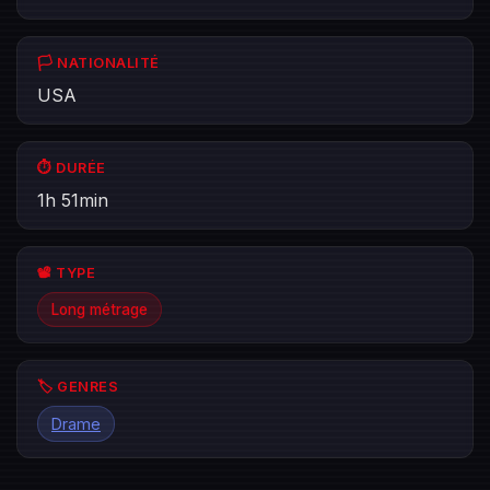
🏳️ NATIONALITÉ
USA
⏱️ DURÉE
1h 51min
📽️ TYPE
Long métrage
🏷️ GENRES
Drame