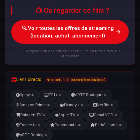
📺 Où regarder ce film ?
🔍 Voir toutes les offres de streaming
(location, achat, abonnement)
✅ Comparaison des prix et disponibilité en temps réel sur
JustWatch
Liens directs
🍀 opportunité (peuvent être obsolètes)
6play
TF1+
ARTE Boutique
🍀
🍀
🍀
Amazon Prime
Disney+
Netflix
🍀
🍀
🍀
Rakuten TV
Apple TV
Canal VOD
🍀
🍀
🍀
France.tv
Paramount+
Pathé Home
🍀
🍀
🍀
ARTE Replay
🍀