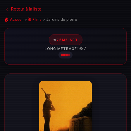
← Retour à la liste
🏠 Accueil
>
🎬 Films
>
Jardins de pierre
⭐
7ÈME ART
1987
LONG MÉTRAGE