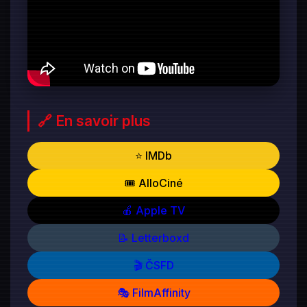
🔗 En savoir plus
⭐ IMDb
🎟️ AlloCiné
🍎 Apple TV
📝 Letterboxd
🎬 ČSFD
🎭 FilmAffinity