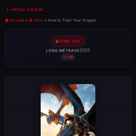
← Retour à la liste
🏠 Accueil
>
🎬 Films
>
How to Train Your Dragon
⭐
7ÈME ART
2025
LONG MÉTRAGE