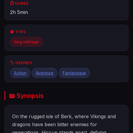
⏱️ DURÉE
2h 5min
📽️ TYPE
long métrage
🏷️ GENRES
Action
Aventure
Fantastique
📖 Synopsis
On the rugged isle of Berk, where Vikings and
dragons have been bitter enemies for
generations, Hiccup stands apart, defying