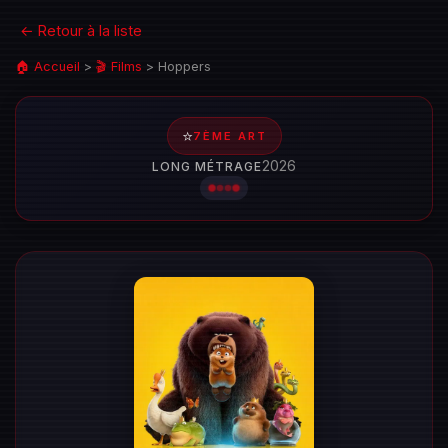
← Retour à la liste
🏠 Accueil
>
🎬 Films
>
Hoppers
⭐
7ÈME ART
2026
LONG MÉTRAGE