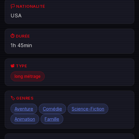
🏳️ NATIONALITÉ
USA
⏱️ DURÉE
1h 45min
📽️ TYPE
long métrage
🏷️ GENRES
Aventure
Comédie
Science-Fiction
Animation
Famille