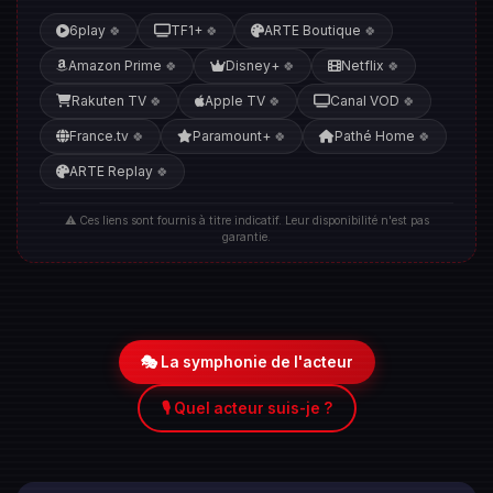
6play
TF1+
ARTE Boutique
🍀
🍀
🍀
Amazon Prime
Disney+
Netflix
🍀
🍀
🍀
Rakuten TV
Apple TV
Canal VOD
🍀
🍀
🍀
France.tv
Paramount+
Pathé Home
🍀
🍀
🍀
ARTE Replay
🍀
⚠️ Ces liens sont fournis à titre indicatif. Leur disponibilité n'est pas
garantie.
🎭 La symphonie de l'acteur
🎙️ Quel acteur suis-je ?