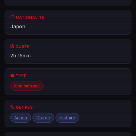
🏳️ NATIONALITÉ
Japon
⏱️ DURÉE
2h 15min
📽️ TYPE
long métrage
🏷️ GENRES
Action
Drame
Histoire