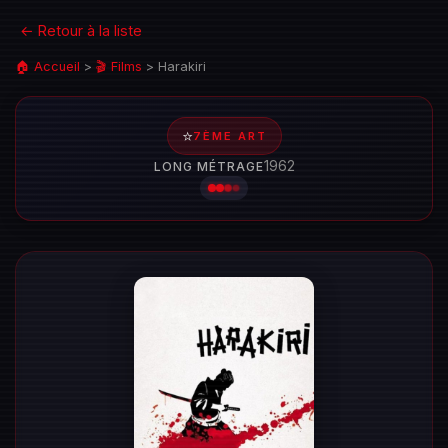
← Retour à la liste
🏠 Accueil
>
🎬 Films
>
Harakiri
⭐
7ÈME ART
1962
LONG MÉTRAGE