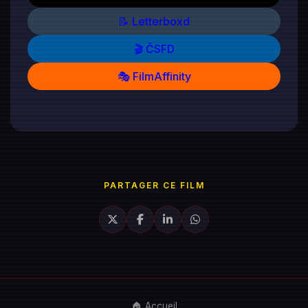
📝 Letterboxd
🎬 ČSFD
🎭 FilmAffinity
PARTAGER CE FILM
🏠 Accueil