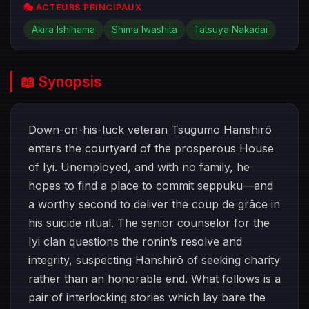
🎭 ACTEURS PRINCIPAUX
Akira Ishihama
Shima Iwashita
Tatsuya Nakadai
📖 Synopsis
Down-on-his-luck veteran Tsugumo Hanshirō
enters the courtyard of the prosperous House
of Iyi. Unemployed, and with no family, he
hopes to find a place to commit seppuku—and
a worthy second to deliver the coup de grâce in
his suicide ritual. The senior counselor for the
Iyi clan questions the ronin’s resolve and
integrity, suspecting Hanshirō of seeking charity
rather than an honorable end. What follows is a
pair of interlocking stories which lay bare the