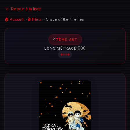
← Retour à la liste
🏠 Accueil
>
🎬 Films
>
Grave of the Fireflies
⭐
7ÈME ART
1988
LONG MÉTRAGE