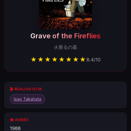
Grave of the Fireflies
火垂るの墓
★★★★★★★★
8.4
/
10
🎬 RÉALISATEUR
Isao Takahata
📅 ANNÉE
1988