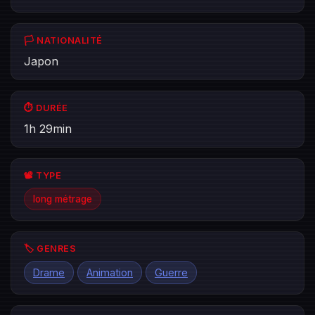
🏳️ NATIONALITÉ
Japon
⏱️ DURÉE
1h 29min
📽️ TYPE
long métrage
🏷️ GENRES
Drame
Animation
Guerre