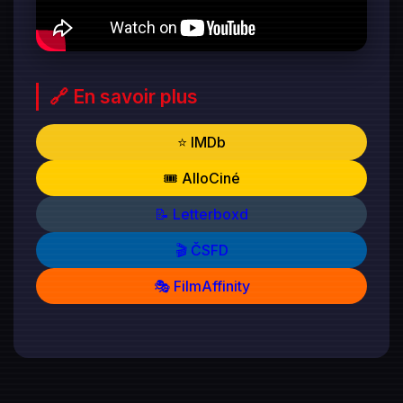
🔗 En savoir plus
⭐ IMDb
🎟️ AlloCiné
📝 Letterboxd
🎬 ČSFD
🎭 FilmAffinity