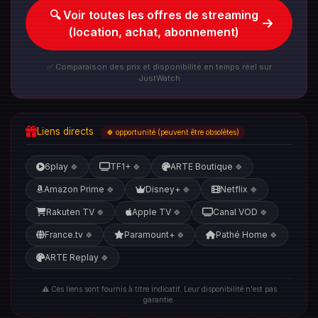
🔍 Voir toutes les offres de streaming
(location, achat, abonnement)
✅ Comparaison des prix et disponibilité en temps réel sur
JustWatch
Liens directs
🍀 opportunité (peuvent être obsolètes)
6play
TF1+
ARTE Boutique
🍀
🍀
🍀
Amazon Prime
Disney+
Netflix
🍀
🍀
🍀
Rakuten TV
Apple TV
Canal VOD
🍀
🍀
🍀
France.tv
Paramount+
Pathé Home
🍀
🍀
🍀
ARTE Replay
🍀
⚠️ Ces liens sont fournis à titre indicatif. Leur disponibilité n'est pas
garantie.