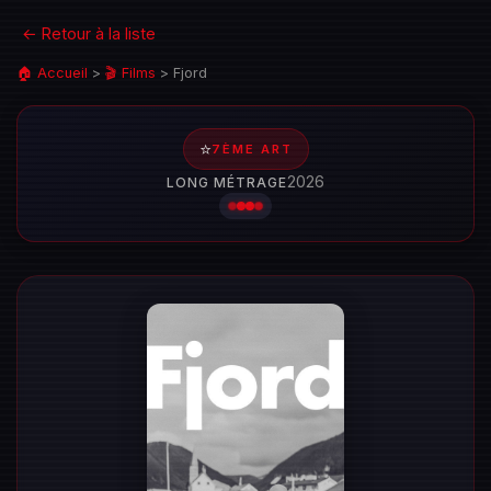
← Retour à la liste
🏠 Accueil
>
🎬 Films
>
Fjord
⭐
7ÈME ART
2026
LONG MÉTRAGE