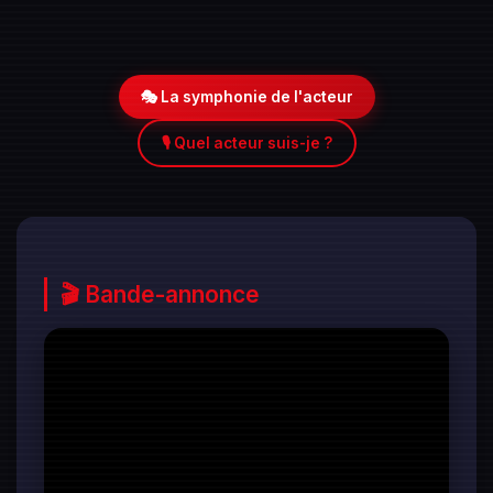
🎭 La symphonie de l'acteur
🎙️ Quel acteur suis-je ?
🎬 Bande-annonce