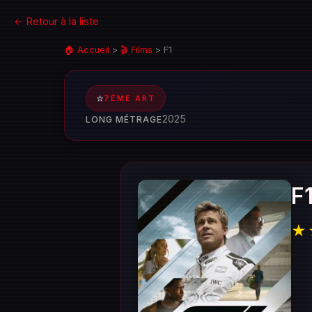
← Retour à la liste
🏠 Accueil
>
🎬 Films
>
F1
⭐
7ÈME ART
2025
LONG MÉTRAGE
F
★