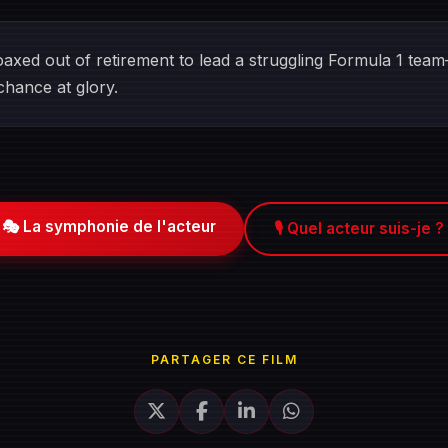
axed out of retirement to lead a struggling Formula 1 te
hance at glory.
🎭 La symphonie de l'acteur
🎙️ Quel acteur suis-je ?
PARTAGER CE FILM