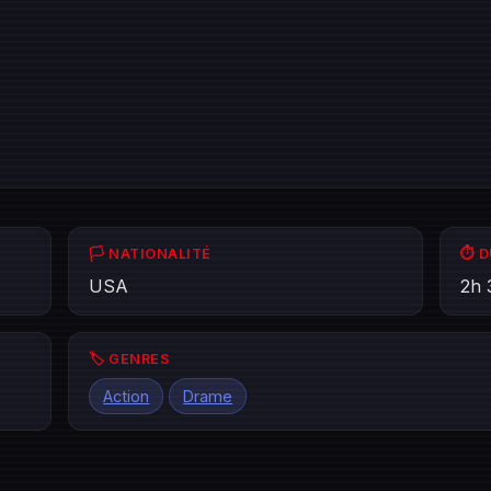
🏳️ NATIONALITÉ
⏱️ 
USA
2h 
🏷️ GENRES
Action
Drame