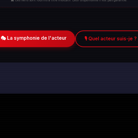
⚠️ Ces liens sont fournis à titre indicatif. Leur disponibilité n'est pas garantie.
🎭 La symphonie de l'acteur
🎙️ Quel acteur suis-je ?