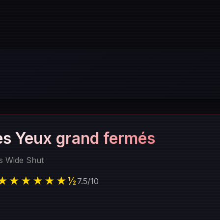
es Yeux grand fermés
s Wide Shut
★★★★★★½
7.5
/
10