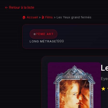
← Retour à la liste
🏠 Accueil
>
🎬 Films
>
Les Yeux grand fermés
⭐
7ÈME ART
1999
LONG MÉTRAGE
L
Eye
★