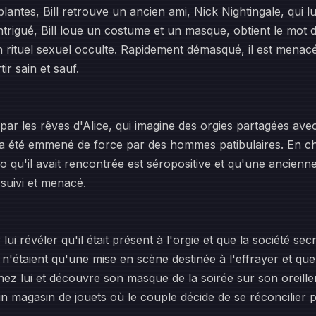
antes, Bill retrouve un ancien ami, Nick Nightingale, qui lui
trigué, Bill loue un costume et un masque, obtient le mot de 
 rituel sexuel occulte. Rapidement démasqué, il est men
ir sain et sauf.
é par les rêves d'Alice, qui imagine des orgies partagées a
r a été emmené de force par des hommes patibulaires. En ch
 qu'il avait rencontrée est séropositive et qu'une ancienn
 suivi et menacé.
ui révéler qu'il était présent à l'orgie et que la société secr
 n'étaient qu'une mise en scène destinée à l'effrayer et q
chez lui et découvre son masque de la soirée sur son oreiller
n magasin de jouets où le couple décide de se réconcilier p