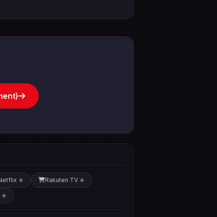
ment)
Netflix
Rakuten TV
🍀
🍀
🍀