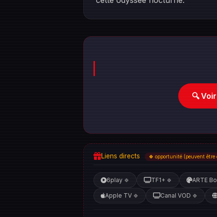
cette odyssée nocturne.
🔍 Voi
Liens directs
🍀 opportunité (peuvent être 
6play
TF1+
ARTE Bo
🍀
🍀
Apple TV
Canal VOD
🍀
🍀