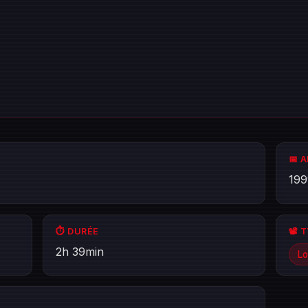
📅 
199
⏱️ DURÉE
📽️ 
2h 39min
Lo