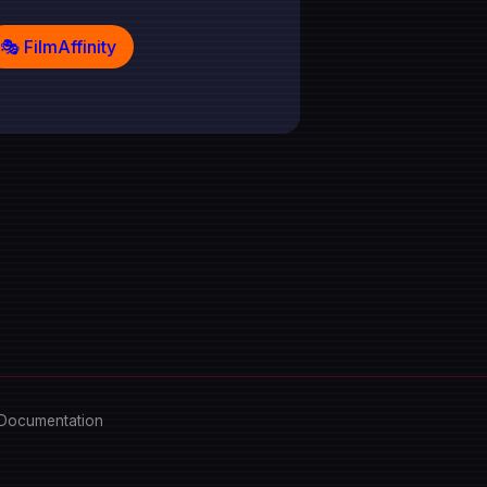
🎭 FilmAffinity
 Documentation