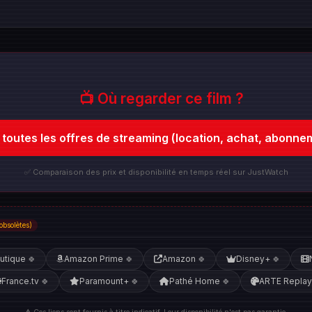
📺 Où regarder ce film ?
r toutes les offres de streaming (location, achat, abonne
✅ Comparaison des prix et disponibilité en temps réel sur JustWatch
obsolètes)
utique
Amazon Prime
Amazon
Disney+
🍀
🍀
🍀
🍀
France.tv
Paramount+
Pathé Home
ARTE Replay
🍀
🍀
🍀