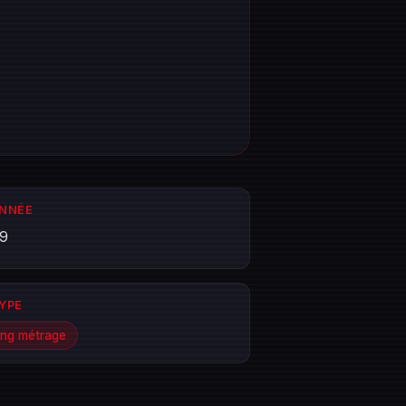
ANNÉE
9
TYPE
ng métrage