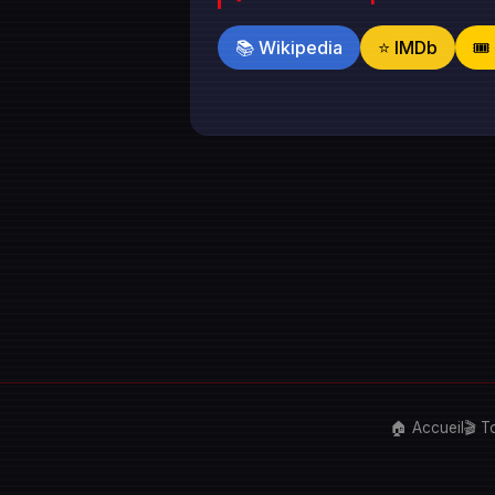
📚 Wikipedia
⭐ IMDb
🎟
🏠 Accueil
🎬 T