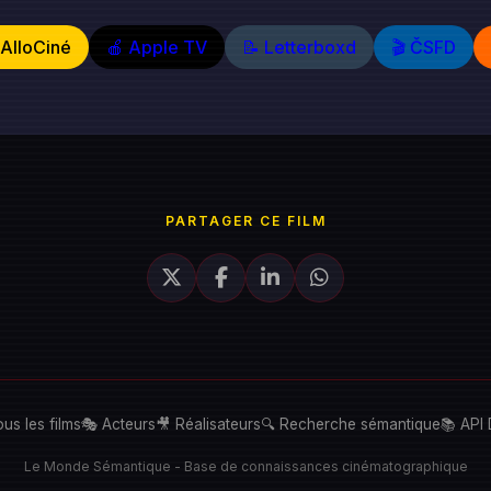
️ AlloCiné
🍎 Apple TV
📝 Letterboxd
🎬 ČSFD
PARTAGER CE FILM
ous les films
🎭 Acteurs
🎥 Réalisateurs
🔍 Recherche sémantique
📚 API
Le Monde Sémantique - Base de connaissances cinématographique