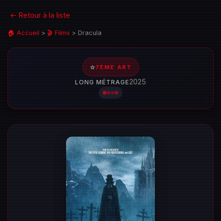
← Retour à la liste
🏠 Accueil
>
🎬 Films
>
Dracula
⭐
7ÈME ART
2025
LONG MÉTRAGE