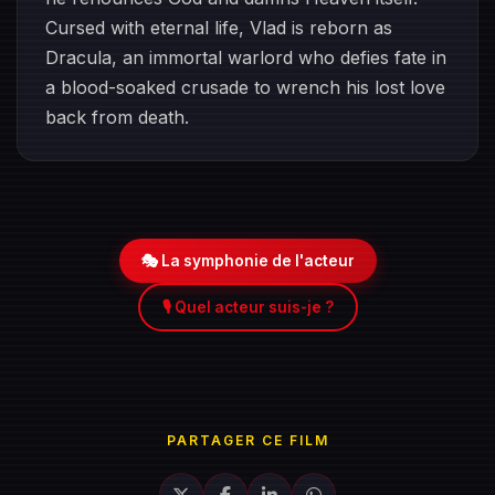
Cursed with eternal life, Vlad is reborn as
Dracula, an immortal warlord who defies fate in
a blood-soaked crusade to wrench his lost love
back from death.
🎭 La symphonie de l'acteur
🎙️ Quel acteur suis-je ?
PARTAGER CE FILM