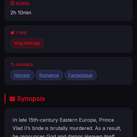
⏱️ DURÉE
2h 10min
📽️ TYPE
long métrage
🏷️ GENRES
Horreur
Romance
Fantastique
📖 Synopsis
In late 15th-century Eastern Europe, Prince
Vlad II’s bride is brutally murdered. As a result,
he renounces God and damns Heaven itself.