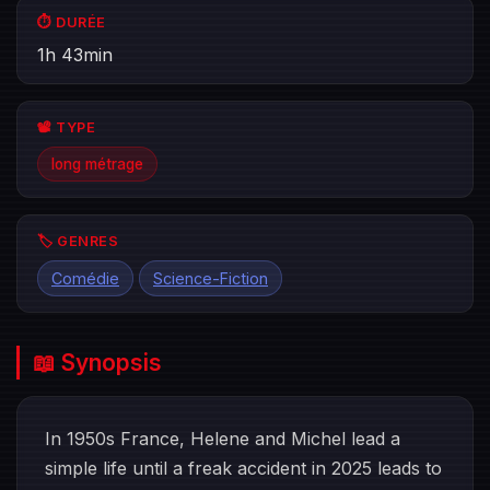
⏱️ DURÉE
1h 43min
📽️ TYPE
long métrage
🏷️ GENRES
Comédie
Science-Fiction
📖 Synopsis
In 1950s France, Helene and Michel lead a
simple life until a freak accident in 2025 leads to