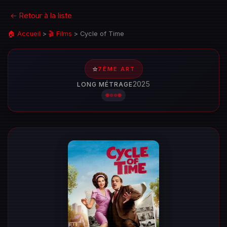
← Retour à la liste
🏠 Accueil
>
🎬 Films
>
Cycle of Time
⭐
7ÈME ART
2025
LONG MÉTRAGE