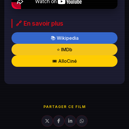
🔗 En savoir plus
📚 Wikipedia
⭐ IMDb
🎟️ AlloCiné
PARTAGER CE FILM