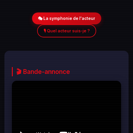
🎭 La symphonie de l'acteur
🎙️ Quel acteur suis-je ?
🎬 Bande-annonce