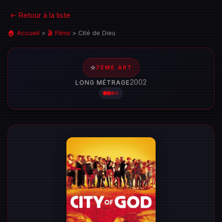
← Retour à la liste
🏠 Accueil
>
🎬 Films
>
Cité de Dieu
⭐
7ÈME ART
2002
LONG MÉTRAGE