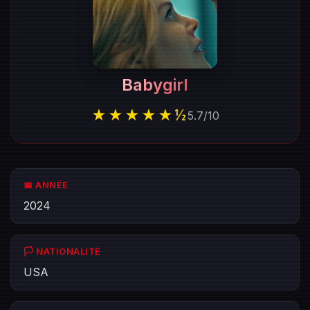
Babygirl
★★★★★½
5.7
/
10
📅 ANNÉE
2024
🏳️ NATIONALITÉ
USA