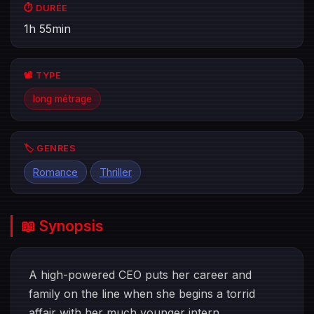
⏱️ DURÉE
1h 55min
📽️ TYPE
long métrage
🏷️ GENRES
Romance
Thriller
📖 Synopsis
A high-powered CEO puts her career and
family on the line when she begins a torrid
affair with her much younger intern.