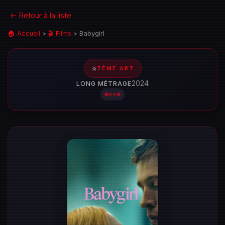
← Retour à la liste
🏠 Accueil
>
🎬 Films
>
Babygirl
⭐
7ÈME ART
2024
LONG MÉTRAGE