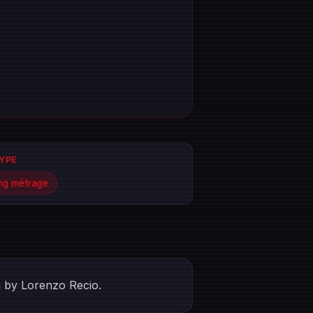
TYPE
ng métrage
m by Lorenzo Recio.