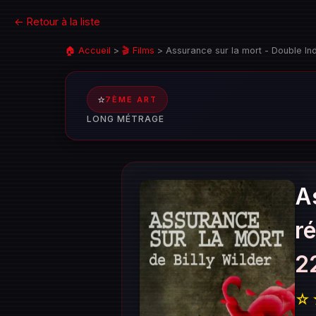
← Retour à la liste
🏠 Accueil
>
🎬 Films
>
Assurance sur la mort - Double Ind
⭐
7ÈME ART
LONG MÉTRAGE
A
r
2
☆