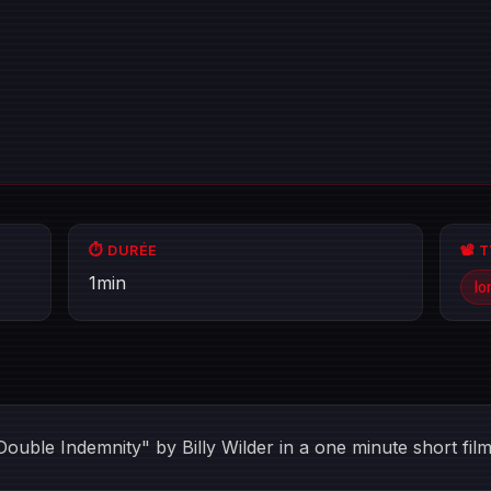
⏱️ DURÉE
📽️ 
1min
lo
ouble Indemnity" by Billy Wilder in a one minute short fil