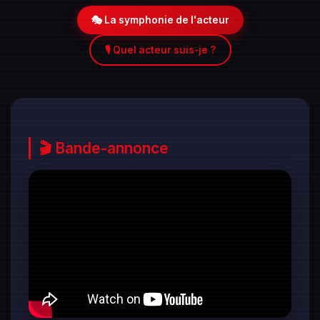
🎭 La symphonie de l'acteur
🎙️ Quel acteur suis-je ?
🎬 Bande-annonce