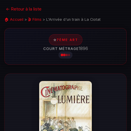
← Retour à la liste
🏠 Accueil
>
🎬 Films
>
L'Arrivée d'un train à La Ciotat
⭐
7ÈME ART
1896
COURT MÉTRAGE