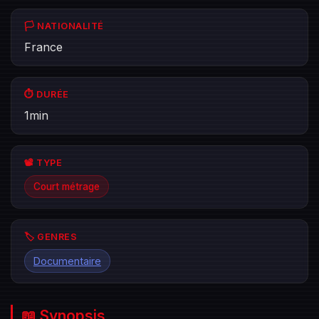
🏳️ NATIONALITÉ
France
⏱️ DURÉE
1min
📽️ TYPE
Court métrage
🏷️ GENRES
Documentaire
📖 Synopsis