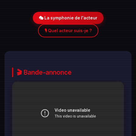
🎭 La symphonie de l'acteur
🎙️ Quel acteur suis-je ?
🎬 Bande-annonce