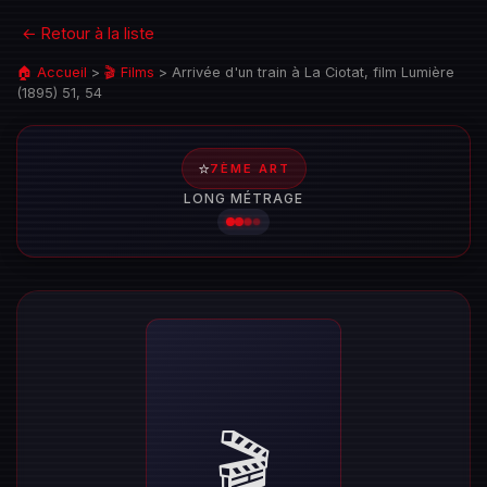
← Retour à la liste
🏠 Accueil
>
🎬 Films
>
Arrivée d'un train à La Ciotat, film Lumière
(1895) 51, 54
⭐
7ÈME ART
LONG MÉTRAGE
🎬