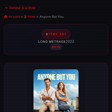
← Retour à la liste
🏠 Accueil
>
🎬 Films
>
Anyone But You
⭐
7ÈME ART
2023
LONG MÉTRAGE