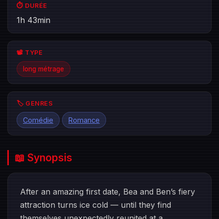
⏱️ DURÉE
1h 43min
📽️ TYPE
long métrage
🏷️ GENRES
Comédie
Romance
📖 Synopsis
After an amazing first date, Bea and Ben’s fiery
attraction turns ice cold — until they find
themselves unexpectedly reunited at a