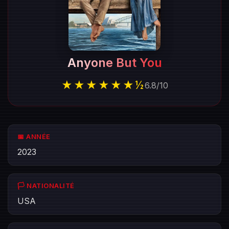
Anyone But You
★★★★★★½
6.8
/
10
📅 ANNÉE
2023
🏳️ NATIONALITÉ
USA