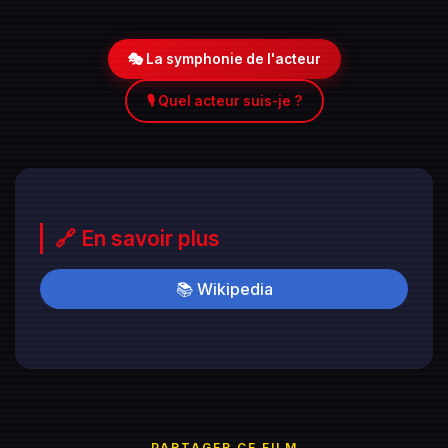
🎭 La symphonie de l'acteur
🎙️ Quel acteur suis-je ?
🔗 En savoir plus
📚 Wikipedia
PARTAGER CE FILM