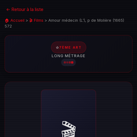
← Retour à la liste
🏠 Accueil
>
🎬 Films
>
Amour médecin (L'), p de Molière (1665)
572
⭐
7ÈME ART
LONG MÉTRAGE
🎬