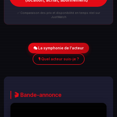
✅ Comparaison des prix et disponibilité en temps réel sur
JustWatch
🎭 La symphonie de l'acteur
🎙️ Quel acteur suis-je ?
🎬 Bande-annonce