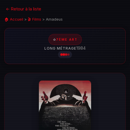
← Retour à la liste
🏠 Accueil
>
🎬 Films
>
Amadeus
⭐
7ÈME ART
1984
LONG MÉTRAGE