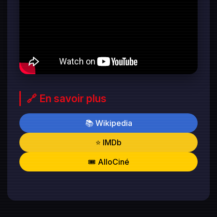
🔗 En savoir plus
📚 Wikipedia
⭐ IMDb
🎟️ AlloCiné