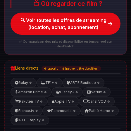
📺 Où regarder ce film ?
🔍 Voir toutes les offres de streaming
(location, achat, abonnement)
✅ Comparaison des prix et disponibilité en temps réel sur
JustWatch
Liens directs
🍀 opportunité (peuvent être obsolètes)
6play
TF1+
ARTE Boutique
🍀
🍀
🍀
Amazon Prime
Disney+
Netflix
🍀
🍀
🍀
Rakuten TV
Apple TV
Canal VOD
🍀
🍀
🍀
France.tv
Paramount+
Pathé Home
🍀
🍀
🍀
ARTE Replay
🍀