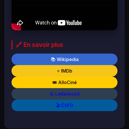
🔗 En savoir plus
📚 Wikipedia
⭐ IMDb
🎟️ AlloCiné
📝 Letterboxd
🎬 ČSFD