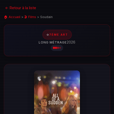
← Retour à la liste
🏠 Accueil
>
🎬 Films
>
Soudain
⭐
7ÈME ART
2026
LONG MÉTRAGE