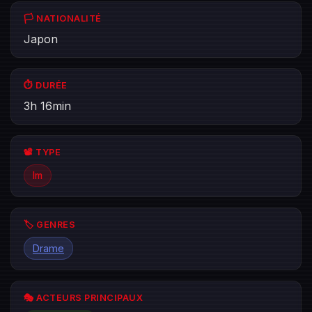
🏳️ NATIONALITÉ
Japon
⏱️ DURÉE
3h 16min
📽️ TYPE
lm
🏷️ GENRES
Drame
🎭 ACTEURS PRINCIPAUX