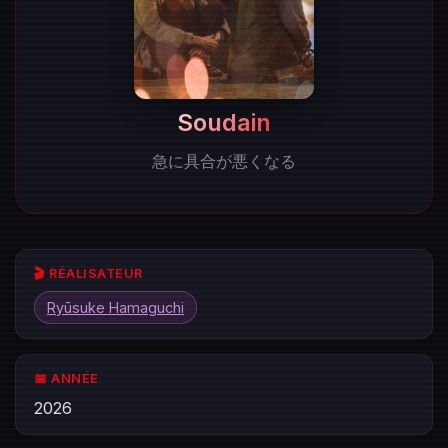
Soudain
急に具合が悪くなる
🎬 RÉALISATEUR
Ryūsuke Hamaguchi
📅 ANNÉE
2026