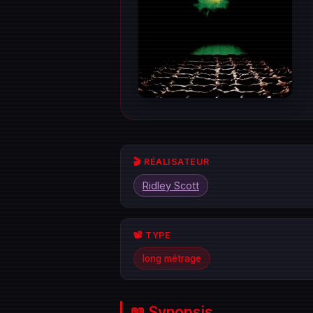
🎬 RÉALISATEUR
Ridley Scott
📽️ TYPE
long métrage
📖 Synopsis