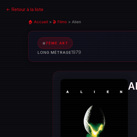
← Retour à la liste
🏠 Accueil
>
🎬 Films
>
Alien
⭐
7ÈME ART
1979
LONG MÉTRAGE
A