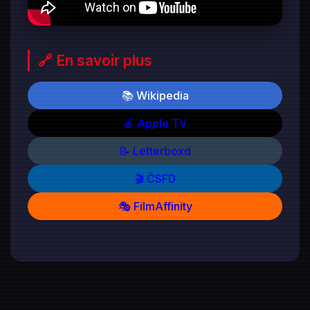
🔗 En savoir plus
📚 Wikipedia
🍎 Apple TV
📝 Letterboxd
🎬 ČSFD
🎭 FilmAffinity