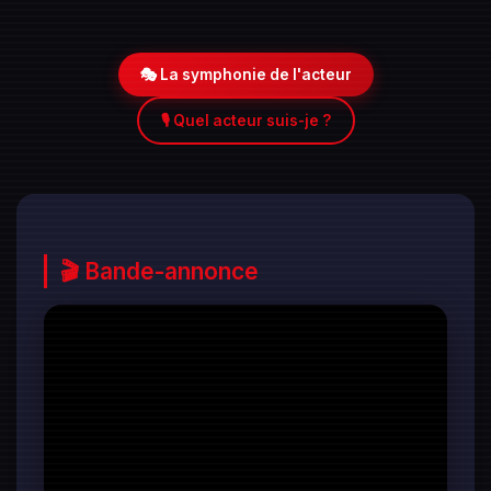
🎭 La symphonie de l'acteur
🎙️ Quel acteur suis-je ?
🎬 Bande-annonce