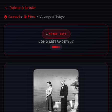
← Retour à la liste
🏠 Accueil
>
🎬 Films
>
Voyage à Tokyo
⭐
7ÈME ART
1953
LONG MÉTRAGE