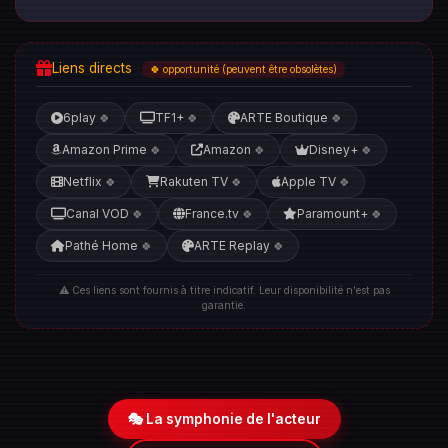
Liens directs
🍀 opportunité (peuvent être obsolètes)
6play
TF1+
ARTE Boutique
🍀
🍀
🍀
Amazon Prime
Amazon
Disney+
🍀
🍀
🍀
Netflix
Rakuten TV
Apple TV
🍀
🍀
🍀
Canal VOD
France.tv
Paramount+
🍀
🍀
🍀
Pathé Home
ARTE Replay
🍀
🍀
⚠️ Ces liens sont fournis à titre indicatif. Leur disponibilité n'est pas
garantie.
🎭 La symphonie de l'acteur