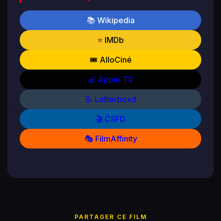
📚 Wikipedia
⭐ IMDb
🎟️ AlloCiné
🍎 Apple TV
📝 Letterboxd
🎬 ČSFD
🎭 FilmAffinity
PARTAGER CE FILM