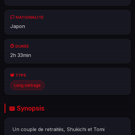
🏳️ NATIONALITÉ
Japon
⏱️ DURÉE
2h 33min
📽️ TYPE
Long métrage
📖 Synopsis
Un couple de retraités, Shukichi et Tomi