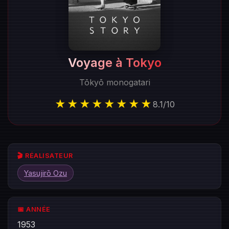
Voyage à Tokyo
Tōkyō monogatari
★★★★★★★★
8.1
/
10
🎬 RÉALISATEUR
Yasujirō Ozu
📅 ANNÉE
1953