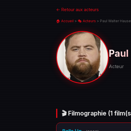
← Retour aux acteurs
🏠 Accueil
>
🎭 Acteurs
>
Paul Walter Hause
Paul
Acteur
Portrait
de
Paul
Walter
🎬 Filmographie
(1 film(s
Hauser