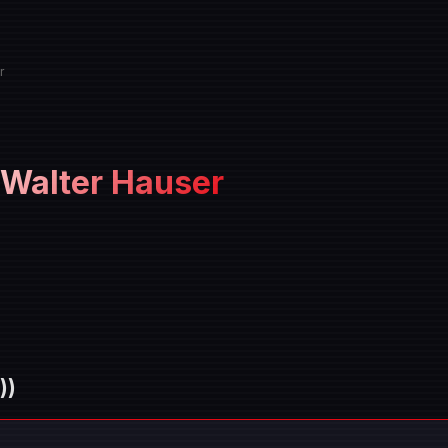
r
 Walter Hauser
))