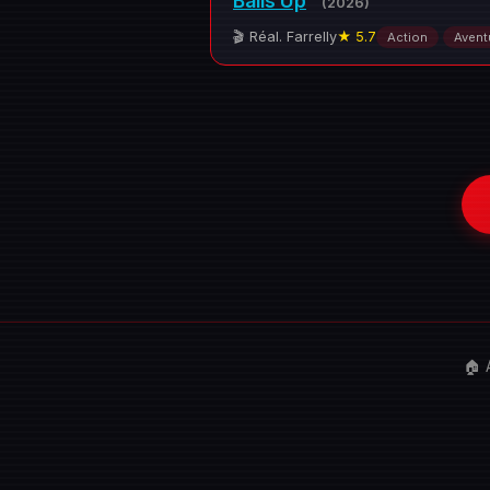
Balls Up
(2026)
🎬 Réal. Farrelly
★ 5.7
Action
Avent
🏠 