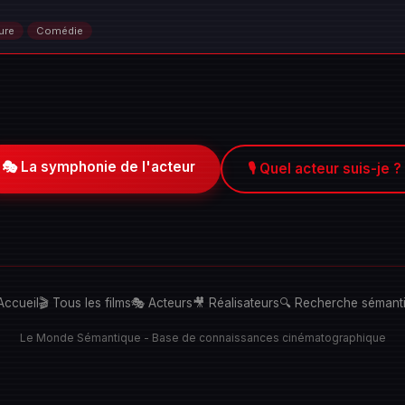
ure
Comédie
🎭 La symphonie de l'acteur
🎙️ Quel acteur suis-je ?
Accueil
🎬 Tous les films
🎭 Acteurs
🎥 Réalisateurs
🔍 Recherche sémant
Le Monde Sémantique - Base de connaissances cinématographique