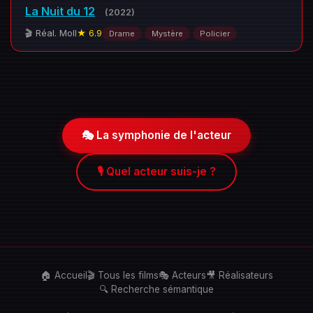
La Nuit du 12
(2022)
🎬 Réal. Moll
★ 6.9
Drame
Mystère
Policier
🎭 La symphonie de l'acteur
🎙️ Quel acteur suis-je ?
🏠 Accueil
🎬 Tous les films
🎭 Acteurs
🎥 Réalisateurs
🔍 Recherche sémantique