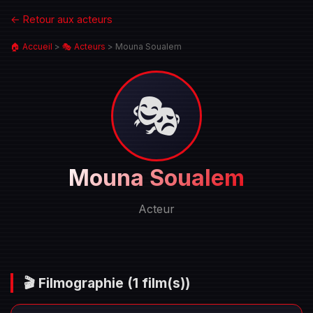
← Retour aux acteurs
🏠 Accueil
>
🎭 Acteurs
>
Mouna Soualem
🎭
Portrait
Mouna Soualem
de
Mouna
Acteur
Soualem
🎬 Filmographie
(1 film(s))