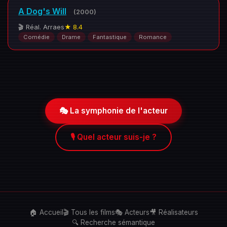
A Dog's Will
(2000)
🎬 Réal. Arraes
★ 8.4
Comédie
Drame
Fantastique
Romance
🎭 La symphonie de l'acteur
🎙️ Quel acteur suis-je ?
🏠 Accueil
🎬 Tous les films
🎭 Acteurs
🎥 Réalisateurs
🔍 Recherche sémantique