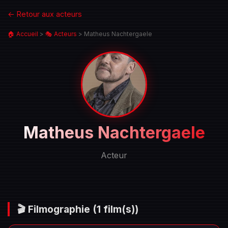
← Retour aux acteurs
🏠 Accueil
>
🎭 Acteurs
>
Matheus Nachtergaele
Portrait
Matheus Nachtergaele
de
Matheus
Acteur
Nachtergaele
🎬 Filmographie
(1 film(s))