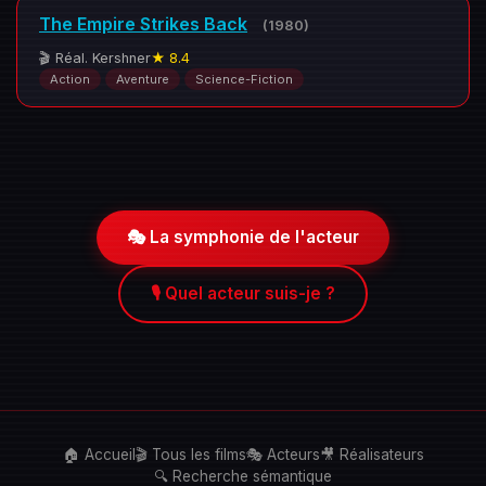
The Empire Strikes Back
(1980)
🎬 Réal. Kershner
★ 8.4
Action
Aventure
Science-Fiction
🎭 La symphonie de l'acteur
🎙️ Quel acteur suis-je ?
🏠 Accueil
🎬 Tous les films
🎭 Acteurs
🎥 Réalisateurs
🔍 Recherche sémantique