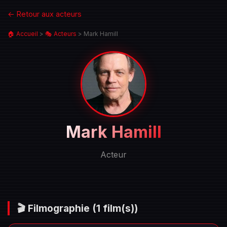
← Retour aux acteurs
🏠 Accueil
>
🎭 Acteurs
>
Mark Hamill
Portrait
Mark Hamill
de
Mark
Acteur
Hamill
🎬 Filmographie
(1 film(s))