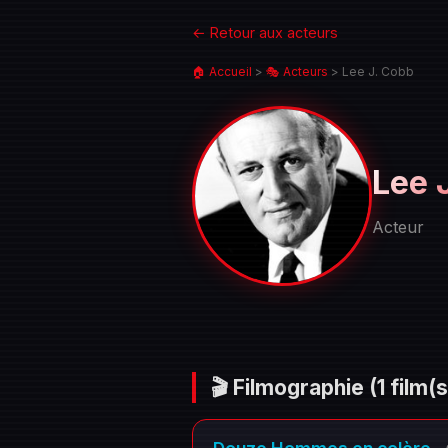
← Retour aux acteurs
🏠 Accueil
>
🎭 Acteurs
>
Lee J. Cobb
Lee 
Acteur
Portrait
de
Lee
J.
🎬 Filmographie
(1 film(s
Cobb