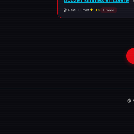
Douze Hommes en colère
🎬 Réal. Lumet
★ 8.6
Drame
🏠 