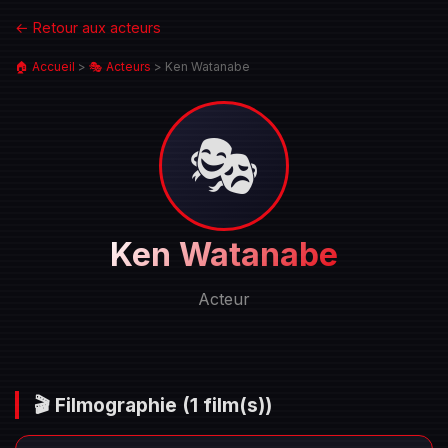
← Retour aux acteurs
🏠 Accueil
>
🎭 Acteurs
>
Ken Watanabe
🎭
Portrait
Ken Watanabe
de
Ken
Acteur
Watanabe
🎬 Filmographie
(1 film(s))