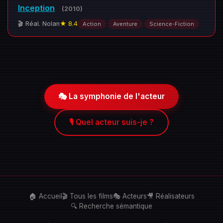
Inception
(2010)
🎬 Réal. Nolan
★ 8.4
Action
Aventure
Science-Fiction
🎭 La symphonie de l'acteur
🎙️ Quel acteur suis-je ?
🏠 Accueil
🎬 Tous les films
🎭 Acteurs
🎥 Réalisateurs
🔍 Recherche sémantique