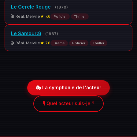
Le Cercle Rouge
(1970)
🎬 Réal. Melville
★ 7.6
Policier
Thriller
Le Samouraï
(1967)
🎬 Réal. Melville
★ 7.8
Drame
Policier
Thriller
🎭 La symphonie de l'acteur
🎙️ Quel acteur suis-je ?