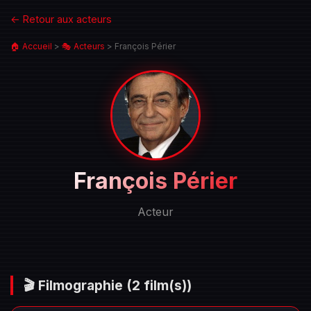
← Retour aux acteurs
🏠 Accueil
>
🎭 Acteurs
>
François Périer
Portrait
François Périer
de
François
Acteur
Périer
🎬 Filmographie
(2 film(s))