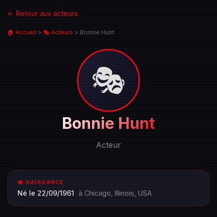
← Retour aux acteurs
🏠 Accueil
>
🎭 Acteurs
>
Bonnie Hunt
🎭
Portrait
Bonnie Hunt
de
Bonnie
Acteur
Hunt
📅 NAISSANCE
Né le 22/09/1961
à Chicago, Illinois, USA