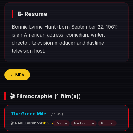
📝 Résumé
Bonnie Lynne Hunt (born September 22, 1961)
is an American actress, comedian, writer,
director, television producer and daytime
television host.
⭐ IMDb
🎬 Filmographie
(1 film(s))
The Green Mile
(1999)
🎬 Réal. Darabont
★ 8.5
Drame
Fantastique
Policier