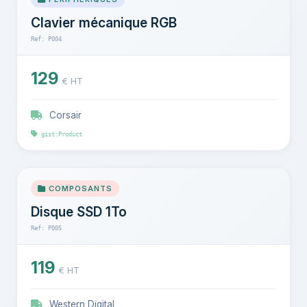
Clavier mécanique RGB
Ref: P004
129
€ HT
Corsair
gist:Product
COMPOSANTS
Disque SSD 1To
Ref: P005
119
€ HT
Western Digital