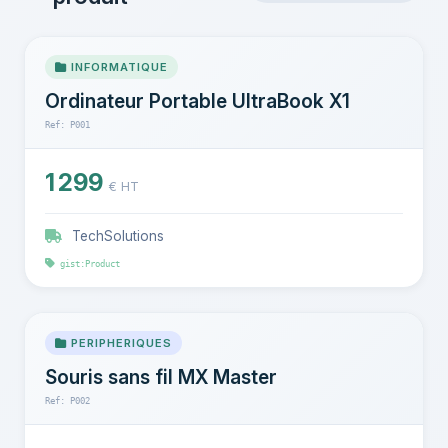
INFORMATIQUE
Ordinateur Portable UltraBook X1
Ref: P001
1 299
€ HT
TechSolutions
gist:Product
PERIPHERIQUES
Souris sans fil MX Master
Ref: P002