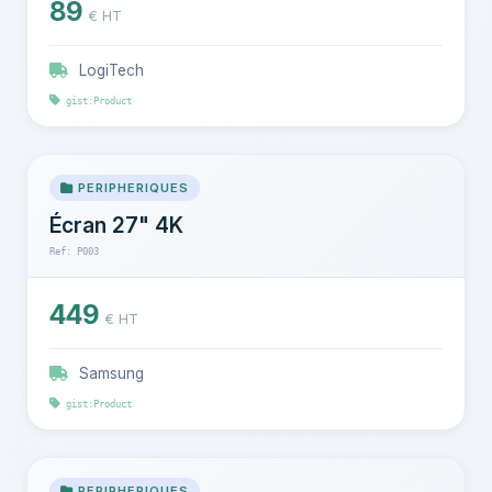
89
€ HT
LogiTech
gist:Product
PERIPHERIQUES
Écran 27" 4K
Ref: P003
449
€ HT
Samsung
gist:Product
PERIPHERIQUES