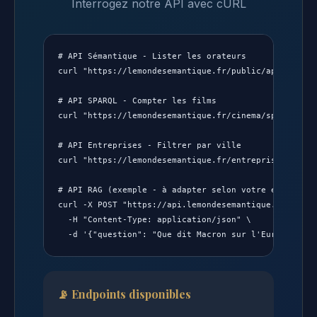
Interrogez notre API avec cURL
# API Sémantique - Lister les orateurs

curl "https://lemondesemantique.fr/public/api/speaker
# API SPARQL - Compter les films

curl "https://lemondesemantique.fr/cinema/sparql/api?
# API Entreprises - Filtrer par ville

curl "https://lemondesemantique.fr/entreprise/api/en
# API RAG (exemple - à adapter selon votre endpoint)

curl -X POST "https://api.lemondesemantique.fr/rag" \
  -H "Content-Type: application/json" \

  -d '{"question": "Que dit Macron sur l'Europe ?"}'
📡 Endpoints disponibles